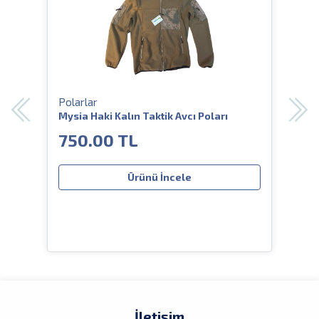
Polarlar
Pola
z
Mysia Haki Kalın Taktik Avcı Poları
Öz T
Dese
750.00 TL
65
Ürünü İncele
İletişim