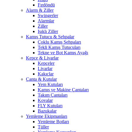
Fırdöndü
Alarm & Ziller
Swingerler
Alarmlar
Ziller
Işıklı Ziller
Kamış Tutucu & Sehpalar
Çoklu Kamış Sehpaları
Tekli Kamış Tutucuları
Tekne ve Bot Kamış Ayağı
Kepçe & Livarlar
Kepçeler
Livarlar
Kakıçlar
Çanta & Kutular
Yem Kutuları
Kamış ve Makine Çantaları
Takım Çantaları
Kovalar
FLY Kutuları
Bazukalar
Yemleme Ekipmanları
Yemleme Botları
Tüller