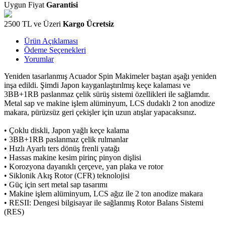
Uygun Fiyat
Garantisi
2500 TL ve Üzeri
Kargo Ücretsiz
Ürün Açıklaması
Ödeme Seçenekleri
Yorumlar
Yeniden tasarlanmış Acuador Spin Makimeler baştan aşağı yeniden
inşa edildi. Şimdi Japon kayganlaştırılmış keçe kalaması ve
3BB+1RB paslanmaz çelik sürüş sistemi özellikleri ile sağlamdır.
Metal sap ve makine işlem alüminyum, LCS dudaklı 2 ton anodize
makara, pürüzsüz geri çekişler için uzun atışlar yapacaksınız.
• Çoklu diskli, Japon yağlı keçe kalama
• 3BB+1RB paslanmaz çelik rulmanlar
• Hızlı Ayarlı ters dönüş frenli yatağı
• Hassas makine kesim pirinç pinyon dişlisi
• Korozyona dayanıklı çerçeve, yan plaka ve rotor
• Siklonik Akış Rotor (CFR) teknolojisi
• Güç için sert metal sap tasarımı
• Makine işlem alüminyum, LCS ağız ile 2 ton anodize makara
• RESII: Dengesi bilgisayar ile sağlanmış Rotor Balans Sistemi
(RES)