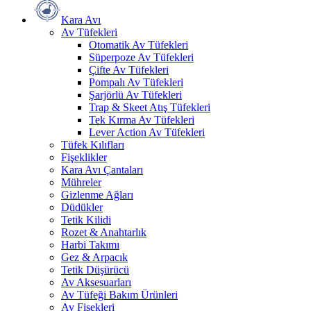
Kara Avı
Av Tüfekleri
Otomatik Av Tüfekleri
Süperpoze Av Tüfekleri
Çifte Av Tüfekleri
Pompalı Av Tüfekleri
Şarjörlü Av Tüfekleri
Trap & Skeet Atış Tüfekleri
Tek Kırma Av Tüfekleri
Lever Action Av Tüfekleri
Tüfek Kılıfları
Fişeklikler
Kara Avı Çantaları
Mühreler
Gizlenme Ağları
Düdükler
Tetik Kilidi
Rozet & Anahtarlık
Harbi Takımı
Gez & Arpacık
Tetik Düşürücü
Av Aksesuarları
Av Tüfeği Bakım Ürünleri
Av Fişekleri