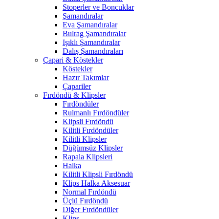
Stoperler ve Boncuklar
Şamandıralar
Eva Şamandıralar
Bulrag Şamandıralar
Işıklı Şamandıralar
Dalış Şamandıraları
Çapari & Köstekler
Köstekler
Hazır Takımlar
Çapariler
Fırdöndü & Klipsler
Fırdöndüler
Rulmanlı Fırdöndüler
Klipsli Fırdöndü
Kilitli Fırdöndüler
Kilitli Klipsler
Düğümsüz Klipsler
Rapala Klipsleri
Halka
Kilitli Klipsli Fırdöndü
Klips Halka Aksesuar
Normal Fırdöndü
Üçlü Fırdöndü
Diğer Fırdöndüler
Klips