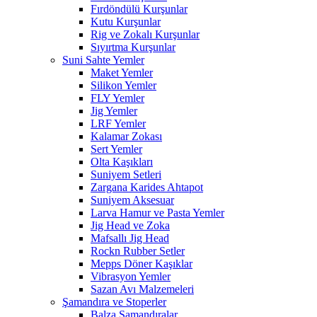
Fırdöndülü Kurşunlar
Kutu Kurşunlar
Rig ve Zokalı Kurşunlar
Sıyırtma Kurşunlar
Suni Sahte Yemler
Maket Yemler
Silikon Yemler
FLY Yemler
Jig Yemler
LRF Yemler
Kalamar Zokası
Sert Yemler
Olta Kaşıkları
Suniyem Setleri
Zargana Karides Ahtapot
Suniyem Aksesuar
Larva Hamur ve Pasta Yemler
Jig Head ve Zoka
Mafsallı Jig Head
Rockn Rubber Setler
Mepps Döner Kaşıklar
Vibrasyon Yemler
Sazan Avı Malzemeleri
Şamandıra ve Stoperler
Balza Şamandıralar