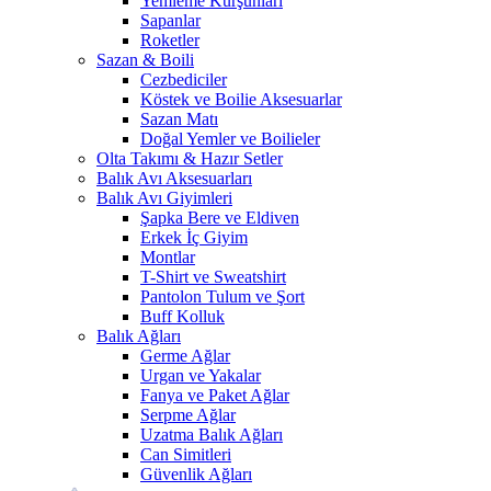
Yemleme Kurşunları
Sapanlar
Roketler
Sazan & Boili
Cezbediciler
Köstek ve Boilie Aksesuarlar
Sazan Matı
Doğal Yemler ve Boilieler
Olta Takımı & Hazır Setler
Balık Avı Aksesuarları
Balık Avı Giyimleri
Şapka Bere ve Eldiven
Erkek İç Giyim
Montlar
T-Shirt ve Sweatshirt
Pantolon Tulum ve Şort
Buff Kolluk
Balık Ağları
Germe Ağlar
Urgan ve Yakalar
Fanya ve Paket Ağlar
Serpme Ağlar
Uzatma Balık Ağları
Can Simitleri
Güvenlik Ağları