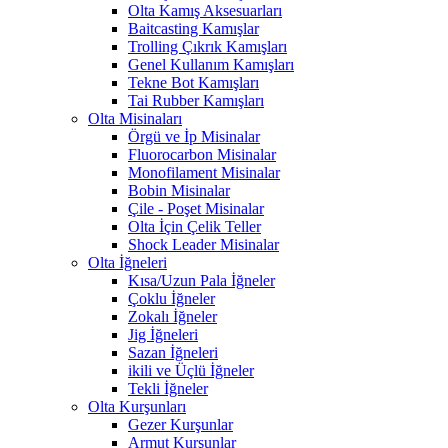
Olta Kamış Aksesuarları
Baitcasting Kamışlar
Trolling Çıkrık Kamışları
Genel Kullanım Kamışları
Tekne Bot Kamışları
Tai Rubber Kamışları
Olta Misinaları
Örgü ve İp Misinalar
Fluorocarbon Misinalar
Monofilament Misinalar
Bobin Misinalar
Çile - Poşet Misinalar
Olta İçin Çelik Teller
Shock Leader Misinalar
Olta İğneleri
Kısa/Uzun Pala İğneler
Çoklu İğneler
Zokalı İğneler
Jig İğneleri
Sazan İğneleri
ikili ve Üçlü İğneler
Tekli İğneler
Olta Kurşunları
Gezer Kurşunlar
Armut Kurşunlar