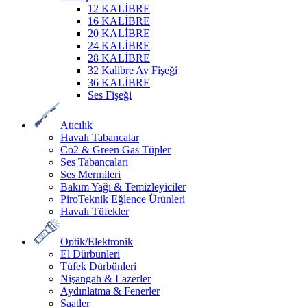
12 KALİBRE
16 KALİBRE
20 KALİBRE
24 KALİBRE
28 KALİBRE
32 Kalibre Av Fişeği
36 KALİBRE
Ses Fişeği
Atıcılık
Havalı Tabancalar
Co2 & Green Gas Tüpler
Ses Tabancaları
Ses Mermileri
Bakım Yağı & Temizleyiciler
PiroTeknik Eğlence Ürünleri
Havalı Tüfekler
Optik/Elektronik
El Dürbünleri
Tüfek Dürbünleri
Nişangah & Lazerler
Aydınlatma & Fenerler
Saatler