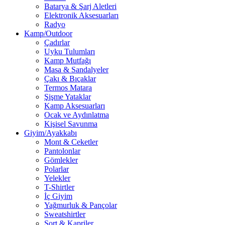
Batarya & Şarj Aletleri
Elektronik Aksesuarları
Radyo
Kamp/Outdoor
Çadırlar
Uyku Tulumları
Kamp Mutfağı
Masa & Sandalyeler
Çakı & Bıçaklar
Termos Matara
Şişme Yataklar
Kamp Aksesuarları
Ocak ve Aydınlatma
Kişisel Savunma
Giyim/Ayakkabı
Mont & Ceketler
Pantolonlar
Gömlekler
Polarlar
Yelekler
T-Shirtler
İç Giyim
Yağmurluk & Pançolar
Sweatshirtler
Şort & Kapriler