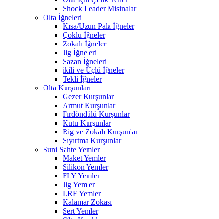
Shock Leader Misinalar
Olta İğneleri
Kısa/Uzun Pala İğneler
Çoklu İğneler
Zokalı İğneler
Jig İğneleri
Sazan İğneleri
ikili ve Üçlü İğneler
Tekli İğneler
Olta Kurşunları
Gezer Kurşunlar
Armut Kurşunlar
Fırdöndülü Kurşunlar
Kutu Kurşunlar
Rig ve Zokalı Kurşunlar
Sıyırtma Kurşunlar
Suni Sahte Yemler
Maket Yemler
Silikon Yemler
FLY Yemler
Jig Yemler
LRF Yemler
Kalamar Zokası
Sert Yemler