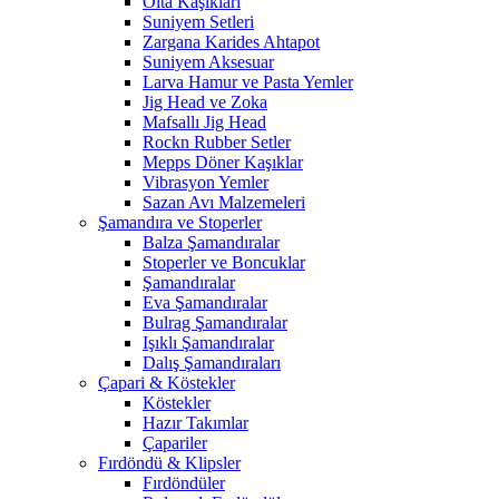
Olta Kaşıkları
Suniyem Setleri
Zargana Karides Ahtapot
Suniyem Aksesuar
Larva Hamur ve Pasta Yemler
Jig Head ve Zoka
Mafsallı Jig Head
Rockn Rubber Setler
Mepps Döner Kaşıklar
Vibrasyon Yemler
Sazan Avı Malzemeleri
Şamandıra ve Stoperler
Balza Şamandıralar
Stoperler ve Boncuklar
Şamandıralar
Eva Şamandıralar
Bulrag Şamandıralar
Işıklı Şamandıralar
Dalış Şamandıraları
Çapari & Köstekler
Köstekler
Hazır Takımlar
Çapariler
Fırdöndü & Klipsler
Fırdöndüler