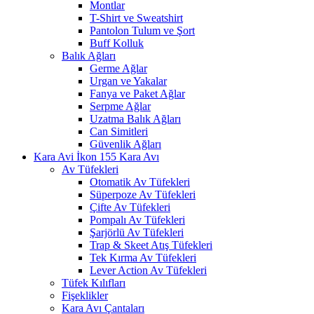
Montlar
T-Shirt ve Sweatshirt
Pantolon Tulum ve Şort
Buff Kolluk
Balık Ağları
Germe Ağlar
Urgan ve Yakalar
Fanya ve Paket Ağlar
Serpme Ağlar
Uzatma Balık Ağları
Can Simitleri
Güvenlik Ağları
Kara Avı
Av Tüfekleri
Otomatik Av Tüfekleri
Süperpoze Av Tüfekleri
Çifte Av Tüfekleri
Pompalı Av Tüfekleri
Şarjörlü Av Tüfekleri
Trap & Skeet Atış Tüfekleri
Tek Kırma Av Tüfekleri
Lever Action Av Tüfekleri
Tüfek Kılıfları
Fişeklikler
Kara Avı Çantaları