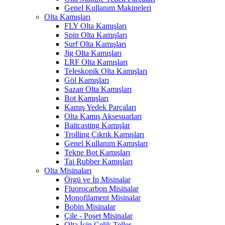
Genel Kullanım Makineleri
Olta Kamışları
FLY Olta Kamışları
Spin Olta Kamışları
Surf Olta Kamışları
Jig Olta Kamışları
LRF Olta Kamışları
Teleskopik Olta Kamışları
Göl Kamışları
Sazan Olta Kamışları
Bot Kamışları
Kamış Yedek Parçaları
Olta Kamış Aksesuarları
Baitcasting Kamışlar
Trolling Çıkrık Kamışları
Genel Kullanım Kamışları
Tekne Bot Kamışları
Tai Rubber Kamışları
Olta Misinaları
Örgü ve İp Misinalar
Fluorocarbon Misinalar
Monofilament Misinalar
Bobin Misinalar
Çile - Poşet Misinalar
Olta İçin Çelik Teller