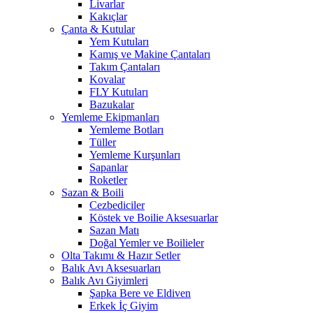
Livarlar
Kakıçlar
Çanta & Kutular
Yem Kutuları
Kamış ve Makine Çantaları
Takım Çantaları
Kovalar
FLY Kutuları
Bazukalar
Yemleme Ekipmanları
Yemleme Botları
Tüller
Yemleme Kurşunları
Sapanlar
Roketler
Sazan & Boili
Cezbediciler
Köstek ve Boilie Aksesuarlar
Sazan Matı
Doğal Yemler ve Boilieler
Olta Takımı & Hazır Setler
Balık Avı Aksesuarları
Balık Avı Giyimleri
Şapka Bere ve Eldiven
Erkek İç Giyim