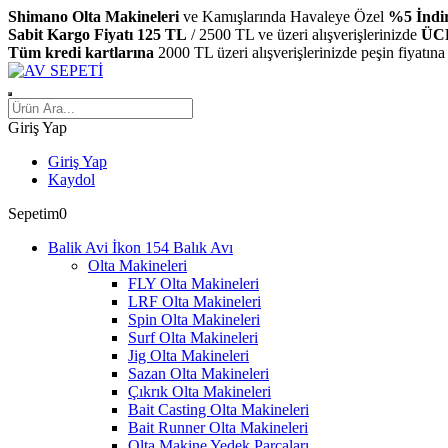
Shimano Olta Makineleri
ve Kamışlarında Havaleye Özel
%5 İndi
Sabit Kargo Fiyatı 125 TL
/ 2500 TL ve üzeri alışverişlerinizde
ÜC
Tüm kredi kartlarına
2000 TL üzeri alışverişlerinizde peşin fiyatına
Giriş Yap
Giriş Yap
Kaydol
Sepetim
0
Balık Avı
Olta Makineleri
FLY Olta Makineleri
LRF Olta Makineleri
Spin Olta Makineleri
Surf Olta Makineleri
Jig Olta Makineleri
Sazan Olta Makineleri
Çıkrık Olta Makineleri
Bait Casting Olta Makineleri
Bait Runner Olta Makineleri
Olta Makine Yedek Parçaları