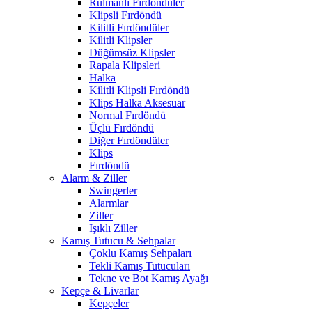
Rulmanlı Fırdöndüler
Klipsli Fırdöndü
Kilitli Fırdöndüler
Kilitli Klipsler
Düğümsüz Klipsler
Rapala Klipsleri
Halka
Kilitli Klipsli Fırdöndü
Klips Halka Aksesuar
Normal Fırdöndü
Üçlü Fırdöndü
Diğer Fırdöndüler
Klips
Fırdöndü
Alarm & Ziller
Swingerler
Alarmlar
Ziller
Işıklı Ziller
Kamış Tutucu & Sehpalar
Çoklu Kamış Sehpaları
Tekli Kamış Tutucuları
Tekne ve Bot Kamış Ayağı
Kepçe & Livarlar
Kepçeler