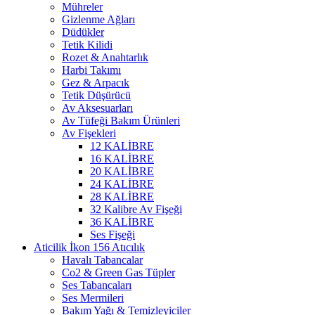
Mühreler
Gizlenme Ağları
Düdükler
Tetik Kilidi
Rozet & Anahtarlık
Harbi Takımı
Gez & Arpacık
Tetik Düşürücü
Av Aksesuarları
Av Tüfeği Bakım Ürünleri
Av Fişekleri
12 KALİBRE
16 KALİBRE
20 KALİBRE
24 KALİBRE
28 KALİBRE
32 Kalibre Av Fişeği
36 KALİBRE
Ses Fişeği
Atıcılık
Havalı Tabancalar
Co2 & Green Gas Tüpler
Ses Tabancaları
Ses Mermileri
Bakım Yağı & Temizleyiciler