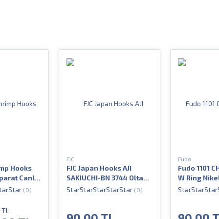
FJC
Fudo
mp Hooks
FJC Japan Hooks AJI
Fudo 1101 C
parat Canlı
SAKIUCHI-BN 3744 Olta
W Ring Nike
si
İğnesi
(0)
(0)
0 TL
90.00 TL
90.00 