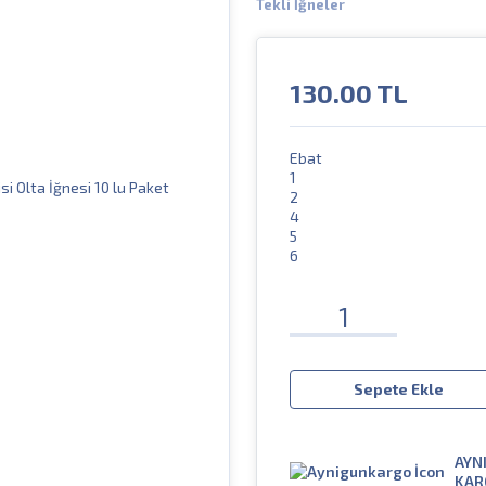
Tekli İğneler
130.00
TL
Ebat
1
2
4
5
6
Sepete Ekle
AYN
KAR