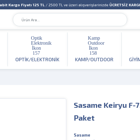
abit Kargo Fiyatı 125 TL
/ 2500 TL ve üzeri alışverişlerinizde
ÜCRETSİZ KARG
OPTIK/ELEKTRONIK
KAMP/OUTDOOR
GIYI
Sasame Keiryu F-73
Paket
Sasame