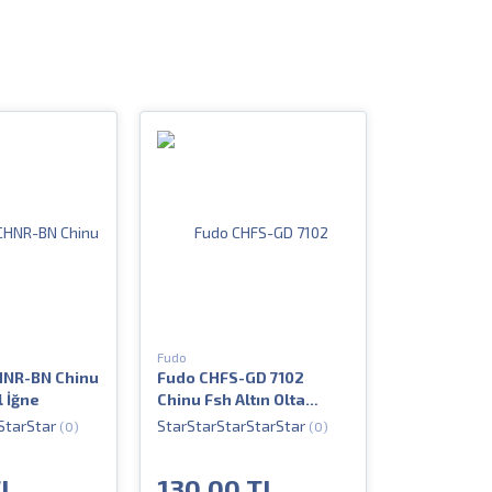
Fudo
HNR-BN Chinu
Fudo CHFS-GD 7102
l İğne
Chinu Fsh Altın Olta
İğnesi
(0)
(0)
TL
130.00 TL