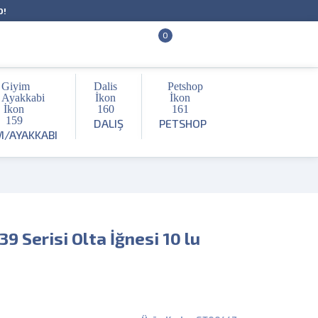
O!
0
DALIŞ
PETSHOP
M/AYAKKABI
9 Serisi Olta İğnesi 10 lu