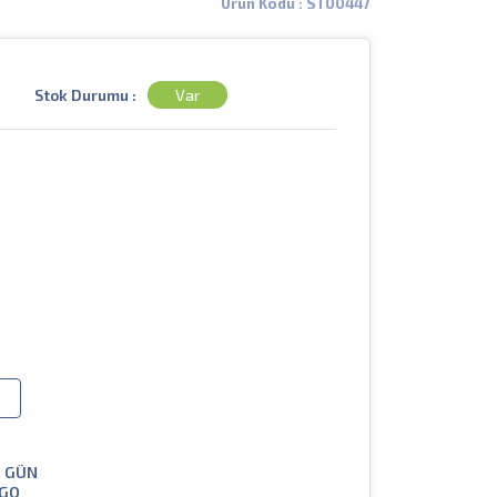
Ürün Kodu : ST00447
Stok Durumu :
Var
I GÜN
GO