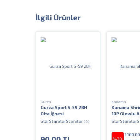
İlgili Ürünler
Gurza
Kanama
Gurza Sport S-59 2BH
Kanama Shri
Olta İğnesi
10P Glowlu A
Karides İğne
(0)
1,100.0
90.00 TL
%20