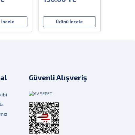
 İncele
Ürünü İncele
al
Güvenli Alışveriş
kibi
da
ımız