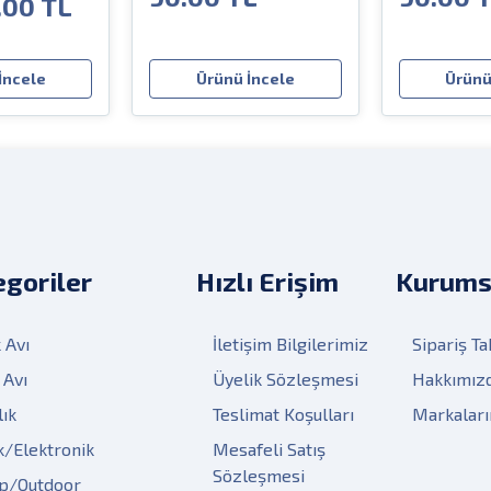
.00 TL
İncele
Ürünü İncele
Ürünü
goriler
Hızlı Erişim
Kurums
 Avı
İletişim Bilgilerimiz
Sipariş Ta
 Avı
Üyelik Sözleşmesi
Hakkımız
lık
Teslimat Koşulları
Markalar
k/Elektronik
Mesafeli Satış
Sözleşmesi
p/Outdoor