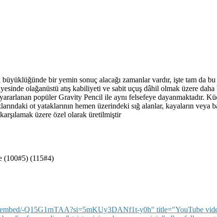
ık büyüklüğünde bir yemin sonuç alacağı zamanlar vardır, işte tam da bu
 sayesinde olağanüstü atış kabiliyeti ve sabit uçuş dâhil olmak üzere daha
 yararlanan popüler Gravity Pencil ile aynı felsefeye dayanmaktadır. 
larındaki ot yataklarının hemen üzerindeki sığ alanlar, kayaların veya b
 karşılamak üzere özel olarak üretilmiştir
 (100#5) (115#4)
m/embed/-Q15G1rnTAA?si=5mKUy3DANf1t-y0h" title="YouTube video p