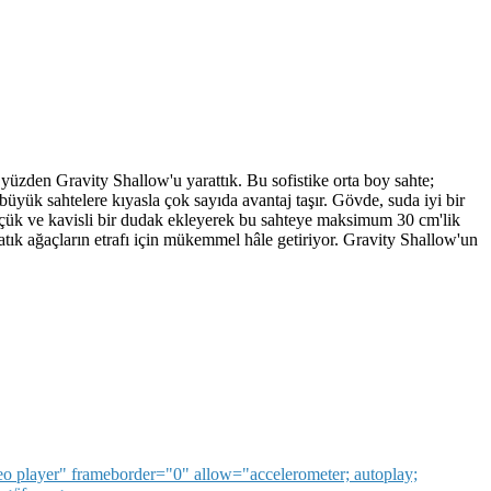
 yüzden Gravity Shallow'u yarattık. Bu sofistike orta boy sahte;
 büyük sahtelere kıyasla çok sayıda avantaj taşır. Gövde, suda iyi bir
Küçük ve kavisli bir dudak ekleyerek bu sahteye maksimum 30 cm'lik
atık ağaçların etrafı için mükemmel hâle getiriyor. Gravity Shallow'un
layer" frameborder="0" allow="accelerometer; autoplay;