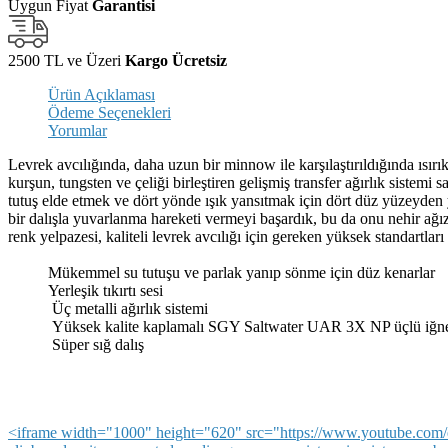
Uygun Fiyat
Garantisi
2500 TL ve Üzeri
Kargo Ücretsiz
Ürün Açıklaması
Ödeme Seçenekleri
Yorumlar
Levrek avcılığında, daha uzun bir minnow ile karşılaştırıldığında ısır
kurşun, tungsten ve çeliği birleştiren gelişmiş transfer ağırlık sistemi
tutuş elde etmek ve dört yönde ışık yansıtmak için dört düz yüzeyden
bir dalışla yuvarlanma hareketi vermeyi başardık, bu da onu nehir ağız
renk yelpazesi, kaliteli levrek avcılığı için gereken yüksek standartları
Mükemmel su tutuşu ve parlak yanıp sönme için düz kenarlar
Yerleşik tıkırtı sesi
Üç metalli ağırlık sistemi
Yüksek kalite kaplamalı SGY Saltwater UAR 3X NP üçlü iğne
Süper sığ dalış
<iframe width="1000" height="620" src="https://www.youtube.co