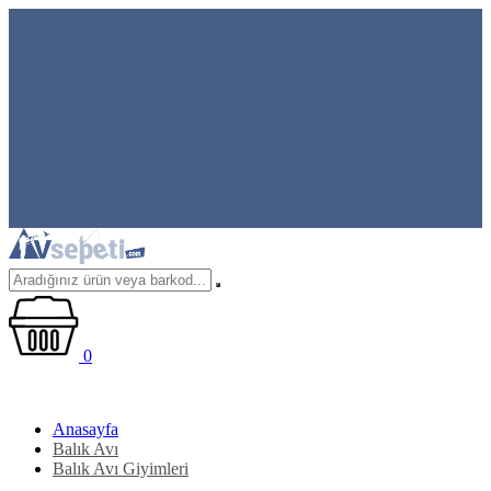
0
Anasayfa
Balık Avı
Balık Avı Giyimleri