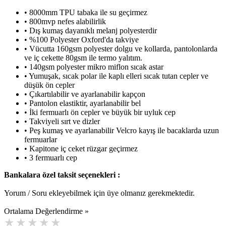
• 8000mm TPU tabaka ile su geçirmez
• 800mvp nefes alabilirlik
• Dış kumaş dayanıklı melanj polyesterdir
• %100 Polyester Oxford'da takviye
• Vücutta 160gsm polyester dolgu ve kollarda, pantolonlarda
ve iç cekette 80gsm ile termo yalıtım.
• 140gsm polyester mikro miflon sıcak astar
• Yumuşak, sıcak polar ile kaplı elleri sıcak tutan cepler ve
düşük ön cepler
• Çıkartılabilir ve ayarlanabilir kapçon
• Pantolon elastiktir, ayarlanabilir bel
• İki fermuarlı ön cepler ve büyük bir uyluk cep
• Takviyeli sırt ve dizler
• Peş kumaş ve ayarlanabilir Velcro kayış ile bacaklarda uzun
fermuarlar
• Kapitone iç ceket rüzgar geçirmez
• 3 fermuarlı cep
Bankalara özel taksit seçenekleri :
Yorum / Soru ekleyebilmek için üye olmanız gerekmektedir.
Ortalama Değerlendirme »