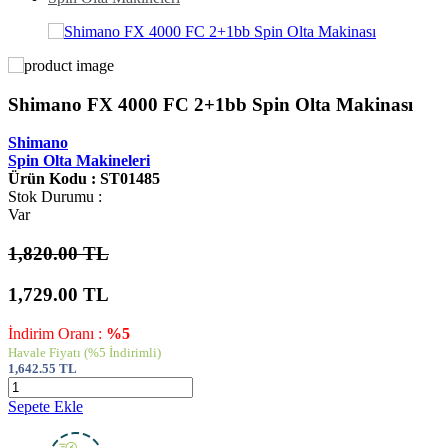
Shimano FX 4000 FC 2+1bb Spin Olta Makinası
Shimano
Spin Olta Makineleri
Ürün Kodu : ST01485
Stok Durumu :
Var
1,820.00 TL
1,729.00
TL
İndirim Oranı :
%5
Havale Fiyatı
(%5 İndirimli)
1,642.55
TL
Sepete Ekle