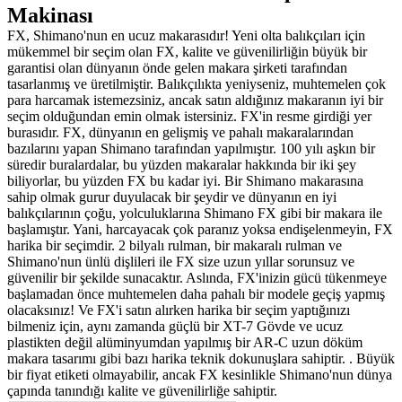
Makinası
FX, Shimano'nun en ucuz makarasıdır! Yeni olta balıkçıları için
mükemmel bir seçim olan FX, kalite ve güvenilirliğin büyük bir
garantisi olan dünyanın önde gelen makara şirketi tarafından
tasarlanmış ve üretilmiştir. Balıkçılıkta yeniyseniz, muhtemelen çok
para harcamak istemezsiniz, ancak satın aldığınız makaranın iyi bir
seçim olduğundan emin olmak istersiniz. FX'in resme girdiği yer
burasıdır. FX, dünyanın en gelişmiş ve pahalı makaralarından
bazılarını yapan Shimano tarafından yapılmıştır. 100 yılı aşkın bir
süredir buralardalar, bu yüzden makaralar hakkında bir iki şey
biliyorlar, bu yüzden FX bu kadar iyi. Bir Shimano makarasına
sahip olmak gurur duyulacak bir şeydir ve dünyanın en iyi
balıkçılarının çoğu, yolculuklarına Shimano FX gibi bir makara ile
başlamıştır. Yani, harcayacak çok paranız yoksa endişelenmeyin, FX
harika bir seçimdir. 2 bilyalı rulman, bir makaralı rulman ve
Shimano'nun ünlü dişlileri ile FX size uzun yıllar sorunsuz ve
güvenilir bir şekilde sunacaktır. Aslında, FX'inizin gücü tükenmeye
başlamadan önce muhtemelen daha pahalı bir modele geçiş yapmış
olacaksınız! Ve FX'i satın alırken harika bir seçim yaptığınızı
bilmeniz için, aynı zamanda güçlü bir XT-7 Gövde ve ucuz
plastikten değil alüminyumdan yapılmış bir AR-C uzun döküm
makara tasarımı gibi bazı harika teknik dokunuşlara sahiptir. . Büyük
bir fiyat etiketi olmayabilir, ancak FX kesinlikle Shimano'nun dünya
çapında tanındığı kalite ve güvenilirliğe sahiptir.