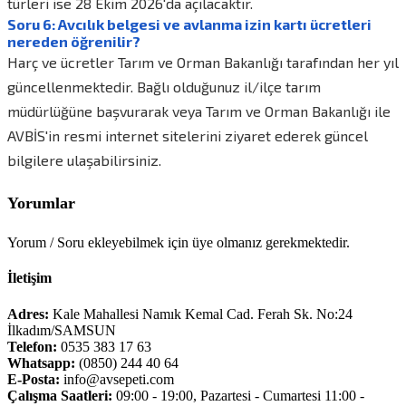
türleri ise 28 Ekim 2026'da açılacaktır.
Soru 6: Avcılık belgesi ve avlanma izin kartı ücretleri
nereden öğrenilir?
Harç ve ücretler Tarım ve Orman Bakanlığı tarafından her yıl
güncellenmektedir. Bağlı olduğunuz il/ilçe tarım
müdürlüğüne başvurarak veya Tarım ve Orman Bakanlığı ile
AVBİS'in resmi internet sitelerini ziyaret ederek güncel
bilgilere ulaşabilirsiniz.
Yorumlar
Yorum / Soru ekleyebilmek için üye olmanız gerekmektedir.
İletişim
Adres:
Kale Mahallesi Namık Kemal Cad. Ferah Sk. No:24
İlkadım/SAMSUN
Telefon:
0535 383 17 63
Whatsapp:
(0850) 244 40 64
E-Posta:
info@avsepeti.com
Çalışma Saatleri:
09:00 - 19:00, Pazartesi - Cumartesi 11:00 -