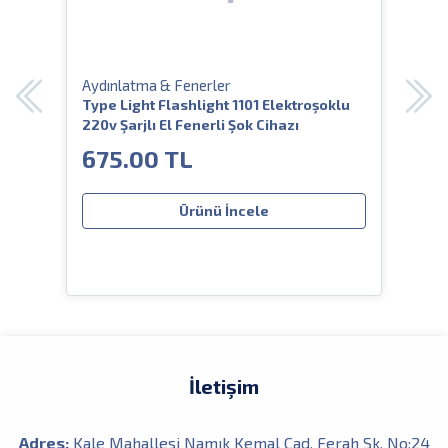
Aydınlatma & Fenerler
Aydı
Type Light Flashlight 1101 Elektroşoklu
Hor
220v Şarjlı El Fenerli Şok Cihazı
Proj
+ Gü
675.00 TL
75
Ürünü İncele
İletişim
Adres:
Kale Mahallesi Namık Kemal Cad. Ferah Sk. No:24