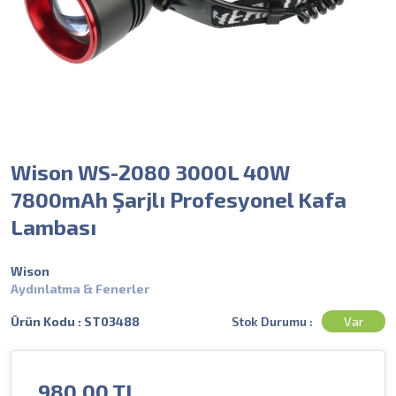
Wison WS-2080 3000L 40W
7800mAh Şarjlı Profesyonel Kafa
Lambası
Wison
Aydınlatma & Fenerler
Stok Durumu :
Var
Ürün Kodu : ST03488
980.00
TL