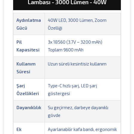
Lambası - 3000 Lümen - 40W
Aydınlatma
40W LED, 3000 Lümen, Zoom
Gücü
Özelliği
Pil
3x 18560 (3.7V – 3200 mAh)
Kapasitesi
Toplam 9600 mAh
Kullanım
Uzun süreli kesintisiz kullanım
Süresi
Şarj
Type-C hızlı şarj, LED şarj
Özellikleri
göstergesi
Dayanıklılık
Su geçirmez, darbeye dayanıklı
gövde
Ek
Ayarlanabilir kafa bandı, ergonomik